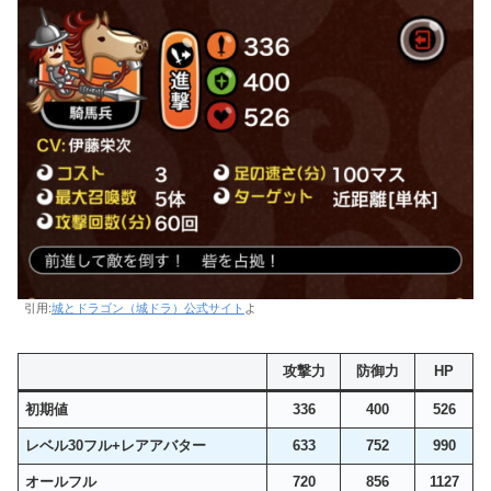
引用:
城とドラゴン（城ドラ）公式サイト
よ
攻撃力
防御力
HP
初期値
336
400
526
レベル30フル+レアアバター
633
752
990
オールフル
720
856
1127