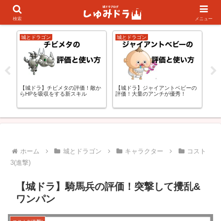
キャラランキング
初心者の方向け
検索
メニュー
城とドラゴン
城とドラゴン
城
【城ドラ】ジャイアントベビーの
更
【城ドラ】チビメタの評価！敵か
【
評価！大量のアンチが優秀！
らHPを吸収をする新スキル
価
キ
ホーム
城とドラゴン
キャラクター
コスト
3(進撃)
【城ドラ】騎馬兵の評価！突撃して攪乱&
ワンパン