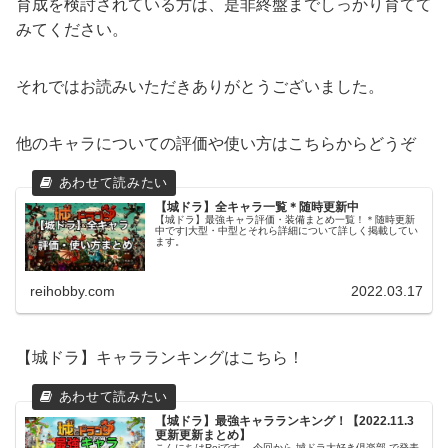
育成を検討されている方は、是非終盤までしっかり育てて
みてください。
それではお読みいただきありがとうございました。
他のキャラについての評価や使い方はこちらからどうぞ
【城ドラ】全キャラ一覧＊随時更新中
【城ドラ】最強キャラ評価・装備まとめ一覧！＊随時更新
中です|大型・中型とそれら詳細について詳しく掲載してい
ます。
reihobby.com
2022.03.17
【城ドラ】キャラランキングはこちら！
【城ドラ】最強キャラランキング！【2022.11.3
更新更新まとめ】
こんにちはReiです。 今回から 城ドラ大好き倶楽部 で発表