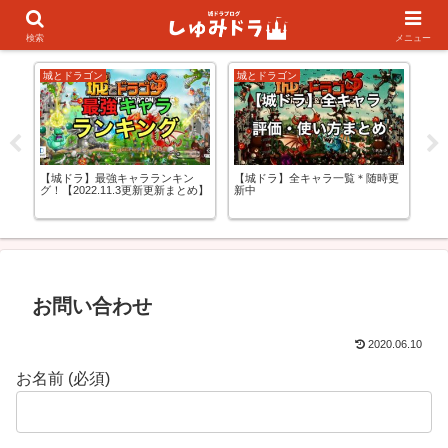
キャラランキング
初心者の方向け
検索
メニュー
ゴン
城とドラゴン
城とドラゴン
】最強キャラランキン
【城ドラ】全キャラ一覧＊随時更
【城ドラ】イフリー
22.11.3更新更新まとめ】
新中
イナマイトが止まら
お問い合わせ
2020.06.10
お名前 (必須)