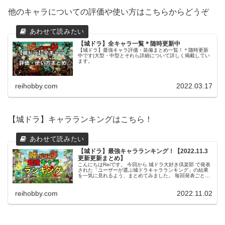
他のキャラについての評価や使い方はこちらからどうぞ
【城ドラ】全キャラ一覧＊随時更新中
【城ドラ】最強キャラ評価・装備まとめ一覧！＊随時更新
中です|大型・中型とそれら詳細について詳しく掲載してい
ます。
reihobby.com
2022.03.17
【城ドラ】キャラランキングはこちら！
【城ドラ】最強キャラランキング！【2022.11.3
更新更新まとめ】
こんにちはReiです。 今回から 城ドラ大好き倶楽部 で発表
された「ユーザーが選ぶ城ドラキャラランキング」の結果
を一気に見れるよう、まとめてみました。 毎回発表ごとに
更新していきたいと思いますので、是非育成のご参考にし
てみてください。 この...
reihobby.com
2022.11.02