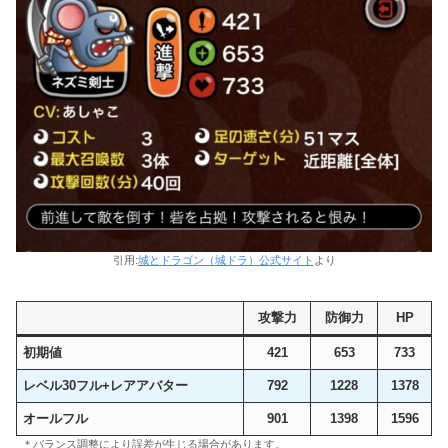
引用:
城とドラゴン（城ドラ）公式サイト
より
攻撃力
防御力
HP
初期値
421
653
733
レベル30フル+レアアバター
792
1228
1378
オールフル
901
1398
1596
＊バランス調整により誤差が生じる場合があります。