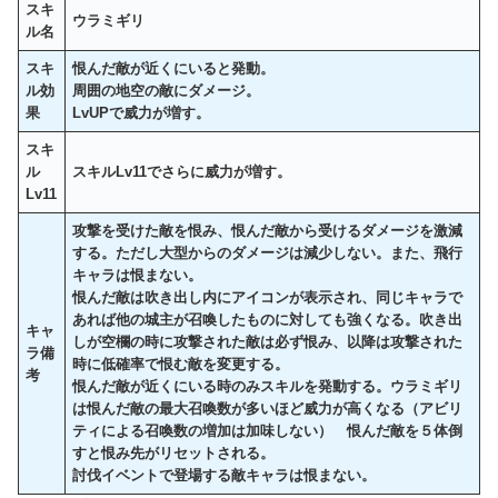
スキ
ウラミギリ
ル名
スキ
恨んだ敵が近くにいると発動。
ル効
周囲の地空の敵にダメージ。
果
LvUPで威力が増す。
スキ
ル
スキルLv11でさらに威力が増す
。
Lv11
攻撃を受けた敵を恨み、恨んだ敵から受けるダメージを激減
する。ただし大型からのダメージは減少しない。また、飛行
キャラは恨まない。
恨んだ敵は吹き出し内にアイコンが表示され、同じキャラで
あれば他の城主が召喚したものに対しても強くなる。吹き出
キャ
しが空欄の時に攻撃された敵は必ず恨み、以降は攻撃された
ラ備
時に低確率で恨む敵を変更する。
考
恨んだ敵が近くにいる時のみスキルを発動する。ウラミギリ
は恨んだ敵の最大召喚数が多いほど威力が高くなる（アビリ
ティによる召喚数の増加は加味しない） 恨んだ敵を５体倒
すと恨み先がリセットされる。
討伐イベントで登場する敵キャラは恨まない。