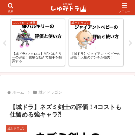
キャラランキング
初心者の方向け
検索
メニュー
コスト5～7(進撃)
城とドラゴン
コス
【城ドラ】ジャイアントベビーの
更
【城ドラ×マクロス】MFバルキリ
【
評価！大量のアンチが優秀！
ーの評価！俊敏な動きで相手を翻
価
弄する
じ
ホーム
城とドラゴン
【城ドラ】ネズミ剣士の評価！4コストも
仕留める強キャラ⁈
城とドラゴン