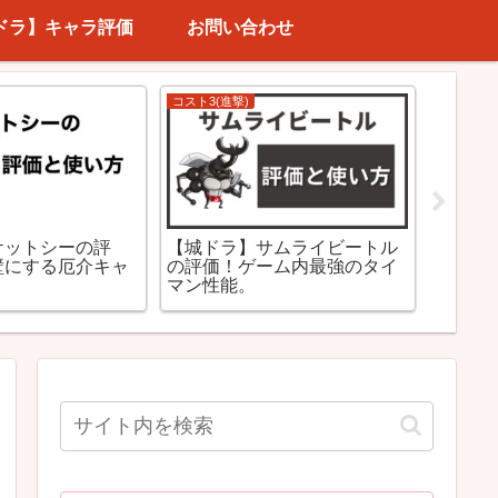
ドラ】キャラ評価
お問い合わせ
コスト5～7(迎撃)
コスト3(
クロス】MFバル
【城ドラ】メタルドラゴンの
【城ド
価！俊敏な動きで
評価！最強ポジションからス
これが
する
キル連発？