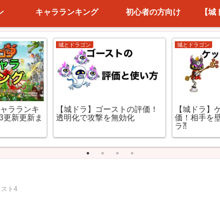
ン
キャラランキング
初心者の方向け
【城
コスト2(迎撃)
コスト5～7(進撃)
ーケンガール
【城ドラ】ワーウルフの評
【城ドラ×マ
価！出し方次第で変化する強
キリーの評
さ
相手を翻弄
コスト4