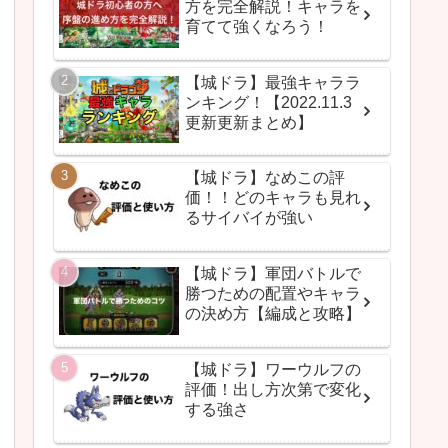
方を完全解説！キャラを
育てて強くなろう！
【城ドラ】最強キャララ
ンキング！【2022.11.3
更新更新まとめ】
【城ドラ】なめこの評
価！！どのキャラも見れ
るサイバイが強い
【城ドラ】軍団バトルで
勝つための配置やキャラ
の決め方【編成と攻略】
【城ドラ】ワーウルフの
評価！出し方次第で変化
する強さ