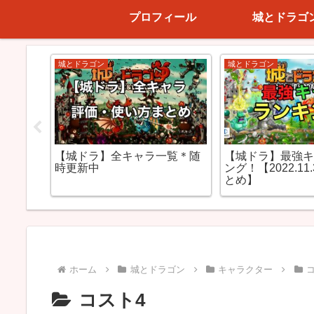
プロフィール
城とドラゴ
コスト2(進撃)
コスト5～7(進撃)
ートル
【城ドラ】オークの評価！ま
【城ドラ】クラ
のタイ
さに鬼のような耐久力
の評価！
ホーム
城とドラゴン
キャラクター
コスト4