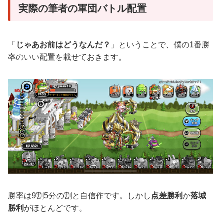
実際の筆者の軍団バトル配置
「
じゃあお前はどうなんだ？
」ということで、僕の1番勝
率のいい配置を載せておきます。
勝率は9割5分の割と自信作です。しかし
点差勝利
か
落城
勝利
がほとんどです。