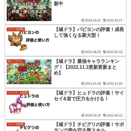
新中
2020.10.22
2022.03.17
【城ドラ】パピヨンの評価！成長
コスト3(進撃)
して強くなる新大型！
2021.08.03
2022.05.12
【城ドラ】最強キャラランキン
城とドラゴン
グ！【2022.11.3更新更新まと
め】
2021.01.29
2022.11.02
【城ドラ】ヒュドラの評価！サイ
コスト5～7(迎撃)
セイ&首で圧力をかける！
2020.10.10
2022.06.12
【城ドラ】チビグリの評価！サボ
コスト3(進撃)
テンで砦を守る新スキル