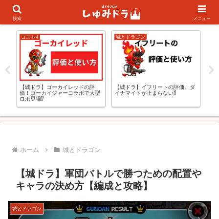
キャラランキング
初心者の方向け
検索
メニュー
コスト4
城とドラゴン
コス
【城ドラ】ゴーカイレッドの評
【城ドラ】イフリートの評価！ダ
【
め】
価！ゴーカイジャーコラボで大型
イナマイトが止まらない⁉
価
ロボ登場⁉
す
ホーム
城とドラゴン
【城ドラ】軍団バトルで勝つための配置や
キャラの決め方【編成と攻略】
城とドラゴン