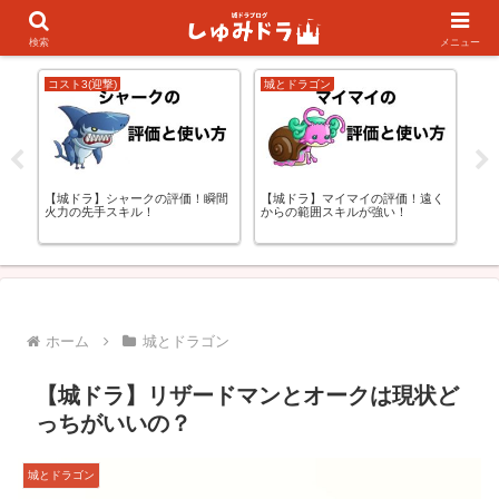
キャラランキング
初心者の方向け
検索
メニュー
コスト3(迎撃)
城とドラゴン
コス
更
【城ドラ】シャークの評価！瞬間
【城ドラ】マイマイの評価！遠く
【
火力の先手スキル！
からの範囲スキルが強い！
ー
弄
ホーム
城とドラゴン
【城ドラ】リザードマンとオークは現状ど
っちがいいの？
城とドラゴン