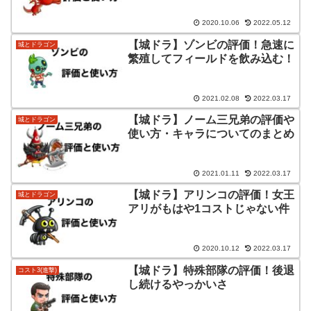
2020.10.06
2022.05.12
【城ドラ】ゾンビの評価！急速に
城とドラゴン
繁殖してフィールドを飲み込む！
2021.02.08
2022.03.17
【城ドラ】ノーム三兄弟の評価や
城とドラゴン
使い方・キャラについてのまとめ
2021.01.11
2022.03.17
【城ドラ】アリンコの評価！女王
城とドラゴン
アリがもはや1コストじゃない件
2020.10.12
2022.03.17
【城ドラ】特殊部隊の評価！後退
コスト3(進撃)
し続けるやっかいさ