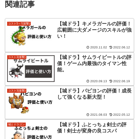
関連記事
【城ドラ】キメラガールの評価！
コスト5～7(迎撃)
広範囲に大ダメージのスキルが強
い！
2020.11.02
2022.06.12
【城ドラ】サムライビートルの評
コスト3(進撃)
価！ゲーム内最強のタイマン性
能。
2020.09.13
2022.06.19
【城ドラ】パピヨンの評価！成長
コスト3(進撃)
して強くなる新大型！
2021.08.03
2022.05.12
【城ドラ】ふとっちょ剣士の評
城とドラゴン
価！剣士が変身の良コスパ