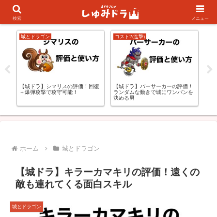
キャラランキング
初心者の方向け
検索
メニュー
城とドラゴン
コスト2(進撃)
城
更
【城ドラ】シマリスの評価！回復
【城ドラ】バーサーカーの評価！
【
＋爆弾攻撃で攻守可能！
ランダムな動きで城にワンパンを
解
決める男
う
ホーム
城とドラゴン
【城ドラ】キラーカマキリの評価！遠くの
敵も連れてくる面白スキル
城とドラゴン