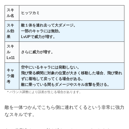
スキ
ヒッツカミ
ル名
スキ
敵１体を連れ去って大ダメージ。
ル効
一部のキャラには無効。
果
LvUPで威力が増す。
スキ
ル
さらに威力が増す。
Lv11
空中にいるキャラには発動しない。
キャ
飛び乗る瞬間に対象の位置が大きく移動した場合、飛び乗れ
ラ備
ずに着地して戻ってくる場合がある。
考
敵に乗っている間もダメージやスキル攻撃を受ける。
＊バランス調整により誤差が生じる場合があります。
敵を一体つかんでこちら側に連れてくるという非常に強力
なスキルです。