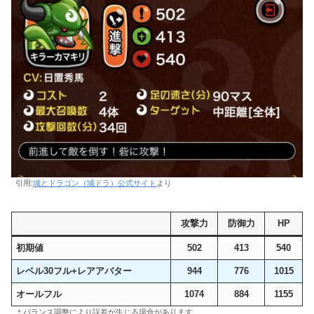
引用:
城とドラゴン（城ドラ）公式サイト
より
攻撃力
防御力
HP
初期値
502
413
540
レベル30フル+レアアバター
944
776
1015
オールフル
1074
884
1155
＊バランス調整により誤差が生じる場合があります。