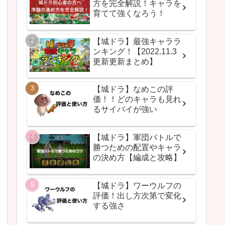
方を完全解説！キャラを
育てて強くなろう！
【城ドラ】最強キャララ
ンキング！【2022.11.3
更新更新まとめ】
【城ドラ】なめこの評
価！！どのキャラも見れ
るサイバイが強い
【城ドラ】軍団バトルで
勝つための配置やキャラ
の決め方【編成と攻略】
【城ドラ】ワーウルフの
評価！出し方次第で変化
する強さ