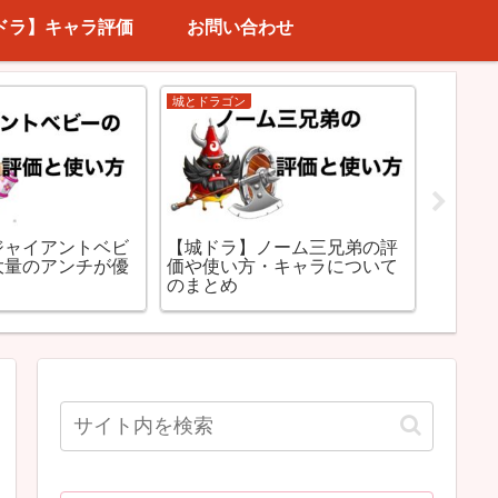
ドラ】キャラ評価
お問い合わせ
城とドラゴン
コスト3(
ジャイアントベビ
【城ドラ】ノーム三兄弟の評
【城ド
大量のアンチが優
価や使い方・キャラについて
評価！
のまとめ
ジで戦