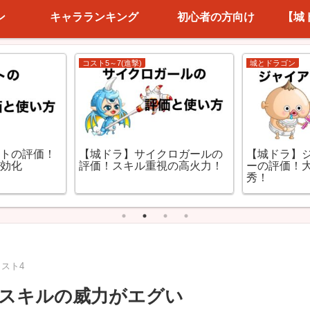
ン
キャラランキング
初心者の方向け
【城
コスト5～7(進撃)
城とドラゴン
【城ドラ】
ストの評価！
【城ドラ】サイクロガールの
ーの評価！
無効化
評価！スキル重視の高火力！
秀！
コスト4
スキルの威力がエグい