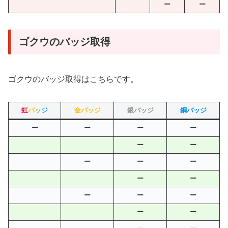
ー
ー
ゴクウのバッジ取得
ゴクウのバッジ取得はこちらです。
虹
バ
ッ
ジ
金バッジ
銀バッジ
銅バッジ
ー
ー
ー
ー
ー
ー
ー
ー
ー
ー
ー
ー
ー
ー
ー
ー