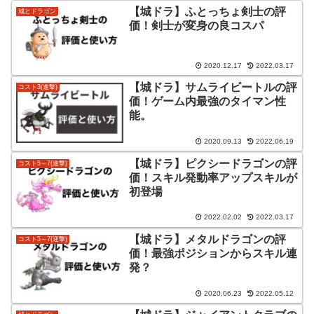
【城ドラ】ふとっちょ剣士の評
城とドラゴン
価！剣士が変身の良コスパ
2020.12.17
2022.03.17
【城ドラ】サムライビートルの評
コスト3(進撃)
価！ゲーム内最強のタイマン性
能。
2020.09.13
2022.06.19
【城ドラ】ピクシードラゴンの評
コスト5～7(進撃)
価！スキル発動率アップスキルが
初登場
2022.02.02
2022.03.17
【城ドラ】メタルドラゴンの評
コスト5～7(迎撃)
価！最強ポジションからスキル連
発？
2020.06.23
2022.05.12