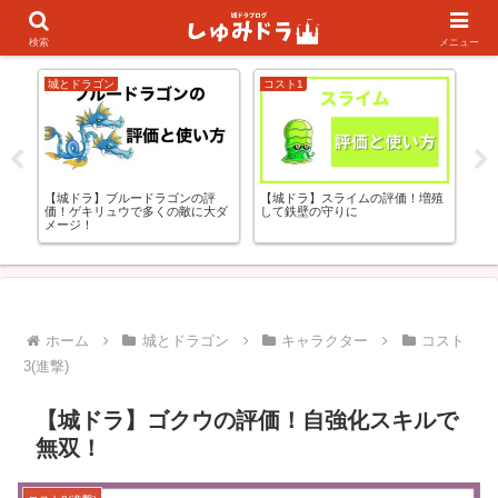
キャラランキング
初心者の方向け
検索
メニュー
城とドラゴン
コスト1
城
更
【城ドラ】ブルードラゴンの評
【城ドラ】スライムの評価！増殖
【
価！ゲキリュウで多くの敵に大ダ
して鉄壁の守りに
範
メージ！
ホーム
城とドラゴン
キャラクター
コスト
3(進撃)
【城ドラ】ゴクウの評価！自強化スキルで
無双！