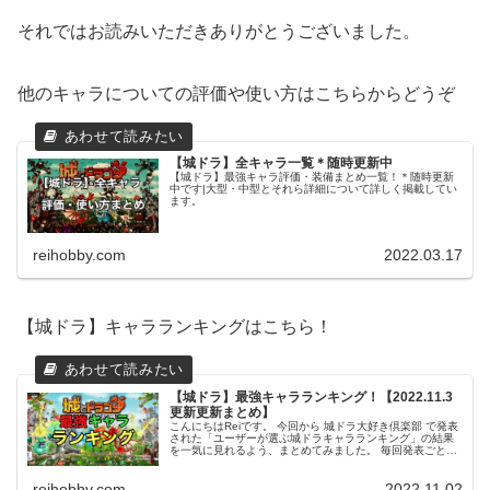
それではお読みいただきありがとうございました。
他のキャラについての評価や使い方はこちらからどうぞ
【城ドラ】全キャラ一覧＊随時更新中
【城ドラ】最強キャラ評価・装備まとめ一覧！＊随時更新
中です|大型・中型とそれら詳細について詳しく掲載してい
ます。
reihobby.com
2022.03.17
【城ドラ】キャラランキングはこちら！
【城ドラ】最強キャラランキング！【2022.11.3
更新更新まとめ】
こんにちはReiです。 今回から 城ドラ大好き倶楽部 で発表
された「ユーザーが選ぶ城ドラキャラランキング」の結果
を一気に見れるよう、まとめてみました。 毎回発表ごとに
更新していきたいと思いますので、是非育成のご参考にし
てみてください。 この...
reihobby.com
2022.11.02