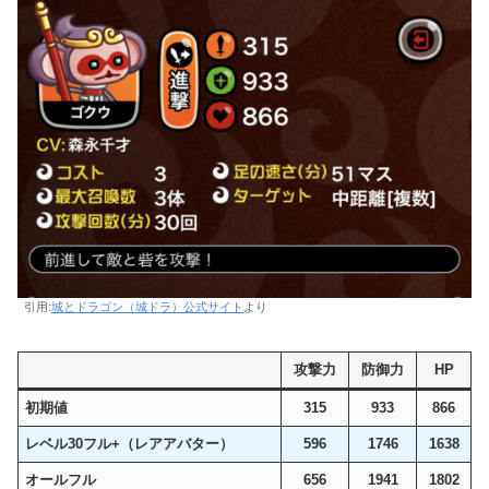
引用:
城とドラゴン（城ドラ）公式サイト
より
攻撃力
防御力
HP
初期値
315
933
866
レベル30フル+（レアアバター）
596
1746
1638
オールフル
656
1941
1802