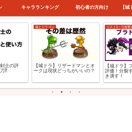
ン
キャラランキング
初心者の方向け
【城
城とドラゴン
コスト5～7(進撃)
ル剣士の評
【城ドラ】リザードマンとオ
【城ドラ】
刀⁈
ークは現状どっちがいいの？
評価！分裂
き潰す！