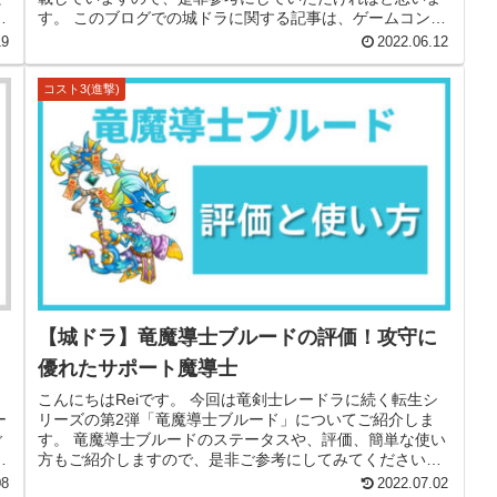
、
す。 このブログでの城ドラに関する記事は、ゲームコンテ
ンツの普及を目的とし、株...
19
2022.06.12
コスト3(進撃)
【城ドラ】竜魔導士ブルードの評価！攻守に
優れたサポート魔導士
こんにちはReiです。 今回は竜剣士レードラに続く転生シ
ー
リーズの第2弾「竜魔導士ブルード」についてご紹介しま
ご
す。 竜魔導士ブルードのステータスや、評価、簡単な使い
る
方もご紹介しますので、是非ご参考にしてみてください。
このブログでの城ドラに関...
08
2022.07.02