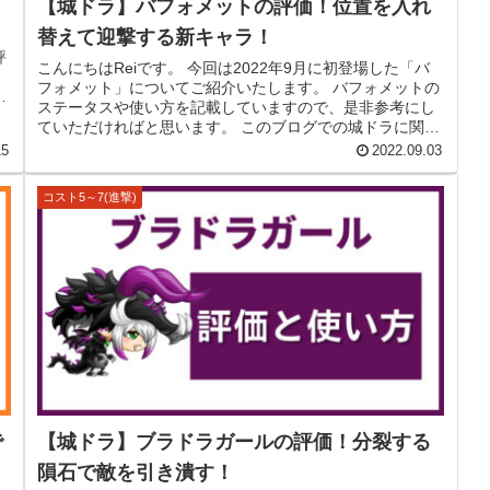
【城ドラ】バフォメットの評価！位置を入れ
替えて迎撃する新キャラ！
評
こんにちはReiです。 今回は2022年9月に初登場した「バ
く
フォメット」についてご紹介いたします。 バフォメットの
コ
ステータスや使い方を記載していますので、是非参考にし
ていただければと思います。 このブログでの城ドラに関す
る記事は、ゲームコン...
15
2022.09.03
コスト5～7(進撃)
で
【城ドラ】ブラドラガールの評価！分裂する
隕石で敵を引き潰す！