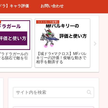
ドラ】キャラ評価
お問い合わせ
コスト5～7(進撃)
城とドラ
【城ドラ×マクロス】MFバル
【城ド
ブラドラガールの
キリーの評価！俊敏な動きで
価！相
する隕石で敵を引
相手を翻弄する
ラ⁈