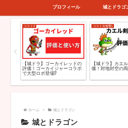
プロフィール
城とドラゴ
コスト4
コスト3(進撃)
【城ドラ】カエ
ゴンの
【城ドラ】ゴーカイレッドの
価！対地対空の両
くの敵
評価！ゴーカイジャーコラボ
で大型ロボ登場⁉
ホーム
城とドラゴン
城とドラゴン