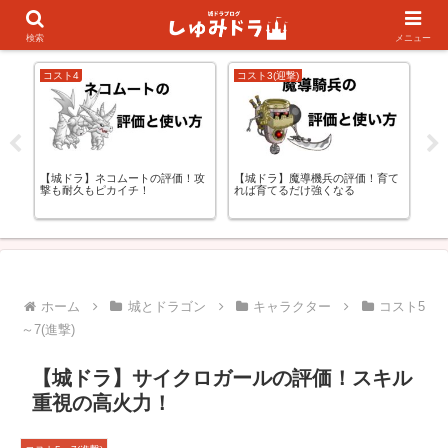
キャラランキング
初心者の方向け
検索
メニュー
コスト4
コスト3(迎撃)
城
更
【城ドラ】ネコムートの評価！攻
【城ドラ】魔導機兵の評価！育て
【
撃も耐久もピカイチ！
れば育てるだけ強くなる
＋
ホーム
城とドラゴン
キャラクター
コスト5
～7(進撃)
【城ドラ】サイクロガールの評価！スキル
重視の高火力！