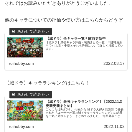
それではお読みいただきありがとうございました。
他のキャラについての評価や使い方はこちらからどうぞ
【城ドラ】全キャラ一覧＊随時更新中
【城ドラ】最強キャラ評価・装備まとめ一覧！＊随時更新
中です|大型・中型とそれら詳細について詳しく掲載してい
ます。
reihobby.com
2022.03.17
【城ドラ】キャラランキングはこちら！
【城ドラ】最強キャラランキング！【2022.11.3
更新更新まとめ】
こんにちはReiです。 今回から 城ドラ大好き倶楽部 で発表
された「ユーザーが選ぶ城ドラキャラランキング」の結果
を一気に見れるよう、まとめてみました。 毎回発表ごとに
更新していきたいと思いますので、是非育成のご参考にし
てみてください。 この...
reihobby.com
2022.11.02