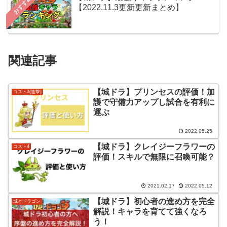
おすすめ
【2022.11.3更新更新まとめ】
関連記事
【城ドラ】プリンセスの評価！加
コスト3(進撃)
護で守備力アップし試合を有利に
運ぶ
2022.05.25
【城ドラ】クレイジーフラワーの
コスト4
評価！スキルで無限に召喚可能？
2021.02.17
2022.05.12
【城ドラ】初心者の進め方を完全
城とドラゴン
解説！キャラを育てて強くなろ
う！