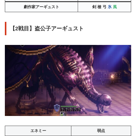
劇作家アーギュスト
剣
槍 弓
氷
風
【2戦目】盗公子アーギュスト
エネミー
弱点