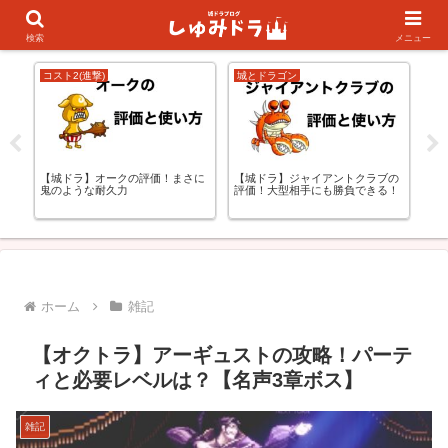
キャラランキング
初心者の方向け
検索
メニュー
コスト2(進撃)
城とドラゴン
コス
更
【城ドラ】オークの評価！まさに
【城ドラ】ジャイアントクラブの
【
鬼のような耐久力
評価！大型相手にも勝負できる！
涛
ホーム
雑記
【オクトラ】アーギュストの攻略！パーテ
ィと必要レベルは？【名声3章ボス】
雑記