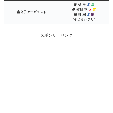
剣
槍 弓
氷
風
剣
短剣 本
火
雷
盗公子アーギュスト
槍 杖 扇
氷
闇
（弱点変化アリ）
スポンサーリンク