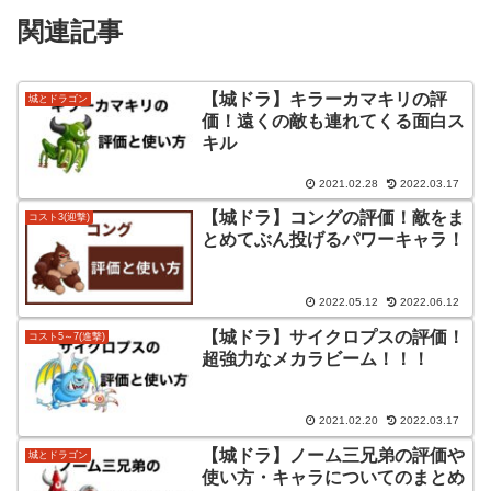
関連記事
【城ドラ】キラーカマキリの評
城とドラゴン
価！遠くの敵も連れてくる面白ス
キル
2021.02.28
2022.03.17
【城ドラ】コングの評価！敵をま
コスト3(迎撃)
とめてぶん投げるパワーキャラ！
2022.05.12
2022.06.12
【城ドラ】サイクロプスの評価！
コスト5～7(進撃)
超強力なメカラビーム！！！
2021.02.20
2022.03.17
【城ドラ】ノーム三兄弟の評価や
城とドラゴン
使い方・キャラについてのまとめ