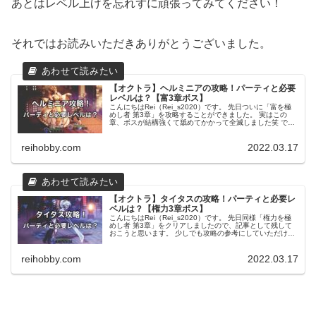
あとはレベル上げを忘れずに頑張ってみてください！
それではお読みいただきありがとうございました。
【オクトラ】ヘルミニアの攻略！パーティと必要
レベルは？【富3章ボス】
こんにちはRei（Rei_s2020）です。 先日ついに「富を極
めし者 第3章」を攻略することができました。 実はこの
章、ボスが結構強くて舐めてかかって全滅しました笑 です
ので今回は、ボス攻略のポイントを残せておけたらなと思
います。 ヘルミ...
reihobby.com
2022.03.17
【オクトラ】タイタスの攻略！パーティと必要レ
ベルは？【権力3章ボス】
こんにちはRei（Rei_s2020）です。 先日同様「権力を極
めし者 第3章」をクリアしましたので、記事として残して
おこうと思います。 少しでも攻略の参考にしていただけた
ら嬉しいです。 タイタス戦のボスの弱点 【1戦目】緋翼兵
団長タイタス...
reihobby.com
2022.03.17