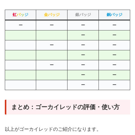
虹
バ
ッ
ジ
金バッジ
銀バッジ
銅バッジ
ー
ー
ー
ー
ー
ー
ー
ー
ー
ー
ー
ー
ー
ー
ー
ー
ー
ー
まとめ：ゴーカイレッドの評価・使い方
以上がゴーカイレッドのご紹介になります。