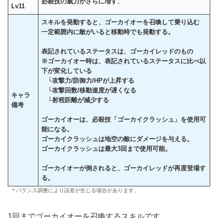
必殺技の威力がさらに増す
。
Lv11
スキルを発動すると、ゴーカイオーを召喚して乗り込む
一定範囲内に敵がいると移動時でも発動する。
表記されているステータスは、ゴーカイレッドのもの
※ゴーカイオー時は、表記されているステータスに比べ以
下が変化している
└攻撃力/防御力/HPが上昇する
└攻撃回数/移動速度が遅くなる
キャラ
└射程距離が減少する
備考
ゴーカイオーは、必殺技「ゴーカイクラッシュ」を使用可
能になる。
ゴーカイクラッシュは地空の敵にダメージを与える。
ゴーカイクラッシュは最大3回まで使用可能。
ゴーカイオーが倒されると、ゴーカイレッドが再度登場す
る。
＊バランス調整により誤差が生じる場合があります。
1回までゴーカイオーを召喚するスキルです。