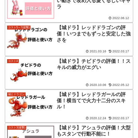
い動きで攻め入る愛くるしいキャ
ラ
2022.06.12
【城ドラ】レッドドラゴンの評
コスト5～7(迎撃)
価！いつまでもずっと安定した強
さを
2021.03.16
2022.03.17
【城ドラ】チビドラの評価！！ス
コスト4
キルの威力がエグい
2020.10.06
2022.05.12
【城ドラ】レッドラガールの評
城とドラゴン
価！横当てで火力十二分のスキ
ル！
2020.12.24
2022.03.17
【城ドラ】アシュラの評価！大型
コスト3(進撃)
もスタンで行動不能に！