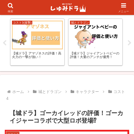
キャラランキング
初心者の方向け
検索
メニュー
コスト3(進撃)
城とドラゴン
コス
【城ドラ】ジャイアントベビーの
更
【城ドラ】アマゾネスの評価！高
【
評価！大量のアンチが優秀！
火力の一撃が強い！
価
能
ホーム
城とドラゴン
キャラクター
コスト
4
【城ドラ】ゴーカイレッドの評価！ゴーカ
イジャーコラボで大型ロボ登場⁉