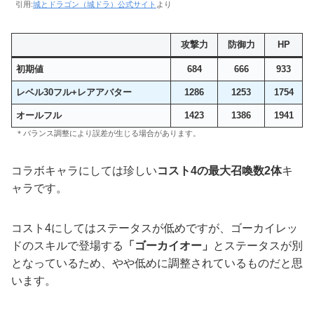
引用:
城とドラゴン（城ドラ）公式サイト
より
攻撃力
防御力
HP
初期値
684
666
933
レベル30フル+レアアバター
1286
1253
1754
オールフル
1423
1386
1941
＊バランス調整により誤差が生じる場合があります。
コラボキャラにしては珍しい
コスト4の最大召喚数2体
キ
ャラです。
コスト4にしてはステータスが低めですが、ゴーカイレッ
ドのスキルで登場する
「ゴーカイオー」
とステータスが別
となっているため、やや低めに調整されているものだと思
います。