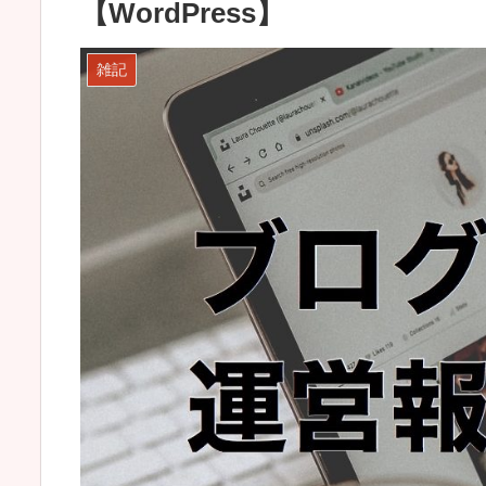
【WordPress】
雑記