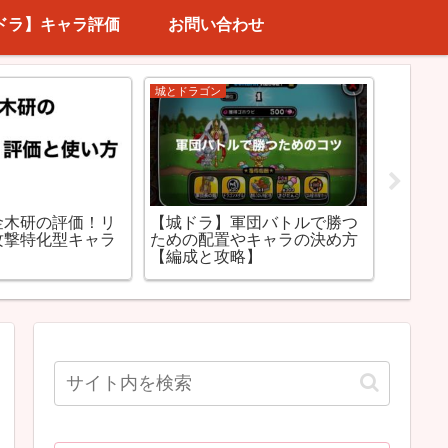
ドラ】キャラ評価
お問い合わせ
城とドラゴン
城とドラ
【城ドラ】軍団バトルで勝つ
金木研の評価！リ
【城ド
ための配置やキャラの決め方
攻撃特化型キャラ
ララン
【編成と攻略】