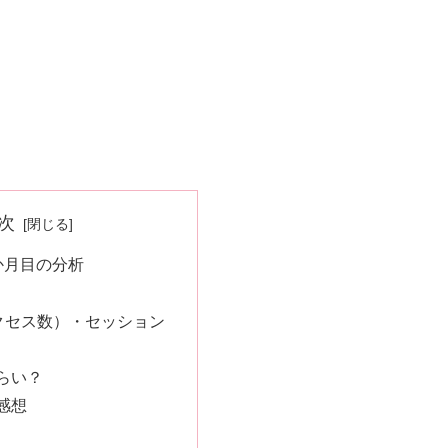
次
か月目の分析
クセス数）・セッション
らい？
感想