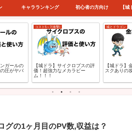
ン
キャラランキング
初心者の方向け
【城
コスト5～7(進撃)
城とドラゴン
ーンガールの
【城ドラ】サイクロプスの評
【城ドラ】
兵の圧がヤバ
価！超強力なメカラビー
スクありの
ム！！！
グの1ヶ月目のPV数,収益は？