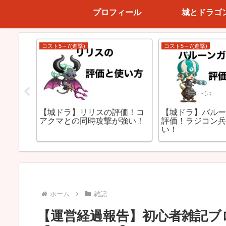
プロフィール
城とドラゴ
コスト5～7(進撃)
コスト5～7(進撃)
ーの評
【城ドラ】リリスの評価！コ
【城ドラ】バル
城にワ
アクマとの同時攻撃が強い！
評価！ラジコン
い！
ホーム
雑記
【運営経過報告】初心者雑記ブロ