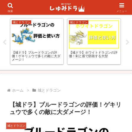
キャラランキング
初心者の方向け
検索
メニュー
城とドラゴン
城とドラゴン
城
【城ドラ】ブルードラゴンの評
更
【城ドラ】ホワイトドラゴンの評
【
価！ゲキリュウで多くの敵に大ダ
価！剣と盾で防衛する大型
か
メージ！
ホーム
城とドラゴン
【城ドラ】ブルードラゴンの評価！ゲキリ
ュウで多くの敵に大ダメージ！
城とドラゴン