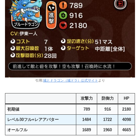
引用:
城とドラゴン（城ドラ）公式サイト
より
攻撃力
防御力
HP
初期値
789
916
2180
レベル30フル+レアアバター
1484
1722
4098
オールフル
1689
1960
4665