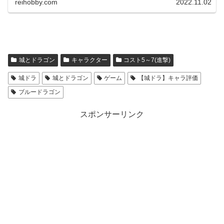
reihobby.com
2022.11.02
城とドラゴン
キャラクター
コスト5～7(進撃)
城ドラ
城とドラゴン
ゲーム
【城ドラ】キャラ評価
ブルードラゴン
スポンサーリンク