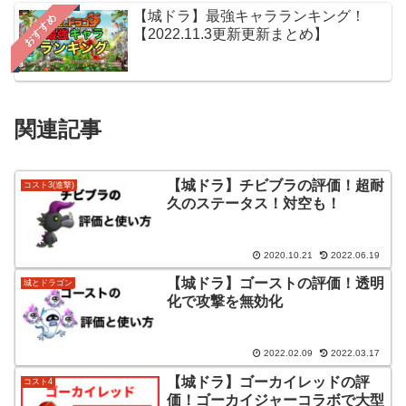
【城ドラ】最強キャラランキング！
おすすめ
【2022.11.3更新更新まとめ】
関連記事
【城ドラ】チビブラの評価！超耐
コスト3(進撃)
久のステータス！対空も！
2020.10.21
2022.06.19
【城ドラ】ゴーストの評価！透明
城とドラゴン
化で攻撃を無効化
2022.02.09
2022.03.17
【城ドラ】ゴーカイレッドの評
コスト4
価！ゴーカイジャーコラボで大型