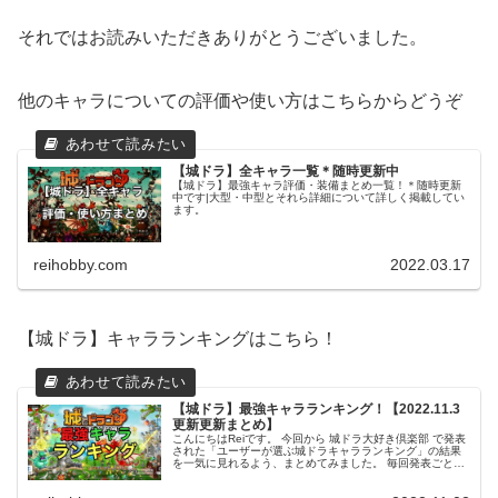
それではお読みいただきありがとうございました。
他のキャラについての評価や使い方はこちらからどうぞ
【城ドラ】全キャラ一覧＊随時更新中
【城ドラ】最強キャラ評価・装備まとめ一覧！＊随時更新
中です|大型・中型とそれら詳細について詳しく掲載してい
ます。
reihobby.com
2022.03.17
【城ドラ】キャラランキングはこちら！
【城ドラ】最強キャラランキング！【2022.11.3
更新更新まとめ】
こんにちはReiです。 今回から 城ドラ大好き倶楽部 で発表
された「ユーザーが選ぶ城ドラキャラランキング」の結果
を一気に見れるよう、まとめてみました。 毎回発表ごとに
更新していきたいと思いますので、是非育成のご参考にし
てみてください。 この...