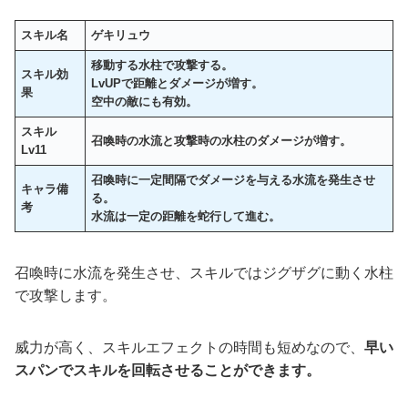
スキル名
ゲキリュウ
移動する水柱で攻撃する。
スキル効
LvUPで距離とダメージが増す。
果
空中の敵にも有効。
スキル
召喚時の水流と攻撃時の水柱のダメージが増す
。
Lv11
召喚時に一定間隔でダメージを与える水流を発生させ
キャラ備
る。
考
水流は一定の距離を蛇行して進む。
召喚時に水流を発生させ、スキルではジグザグに動く水柱
で攻撃します。
威力が高く、スキルエフェクトの時間も短めなので、
早い
スパンでスキルを回転させることができます。