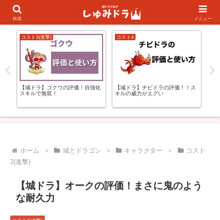
キャラランキング
初心者の方向け
検索
メニュー
コスト3(進撃)
コスト4
城
【
更
【城ドラ】ゴクウの評価！自強化
【城ドラ】チビドラの評価！！ス
は
スキルで無双！
キルの威力がエグい
ホーム
城とドラゴン
キャラクター
コスト
2(進撃)
【城ドラ】オークの評価！まさに鬼のよう
な耐久力