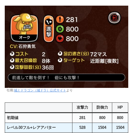
引用:
城とドラゴン（城ドラ）公式サイト
より
攻撃力
防御力
HP
初期値
281
800
800
レベル30フル+レアアバター
528
1504
1504