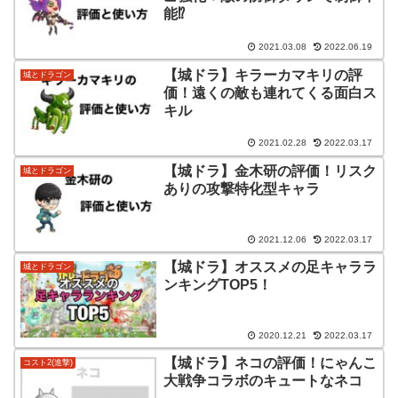
能⁉
2021.03.08
2022.06.19
【城ドラ】キラーカマキリの評
城とドラゴン
価！遠くの敵も連れてくる面白ス
キル
2021.02.28
2022.03.17
【城ドラ】金木研の評価！リスク
城とドラゴン
ありの攻撃特化型キャラ
2021.12.06
2022.03.17
【城ドラ】オススメの足キャララ
城とドラゴン
ンキングTOP5！
2020.12.21
2022.03.17
【城ドラ】ネコの評価！にゃんこ
コスト2(進撃)
大戦争コラボのキュートなネコ