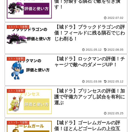
価！分裂する隕石で敵を引き潰
す！
2022.07.02
【城ドラ】ブラックドラゴンの評
コスト5～7(進撃)
価！フィールドに残る隕石でじわ
じわ削る！
2021.05.12
2022.08.05
【城ドラ】ロックマンの評価！チ
コスト3(進撃)
ャージで敵へのダメージUP！
2021.03.08
2022.05.12
【城ドラ】プリンセスの評価！加
コスト3(進撃)
護で守備力アップし試合を有利に
運ぶ
2022.05.25
【城ドラ】ゴーレムガールの評
コスト5～7(迎撃)
価！ほとんどゴーレムの上位互