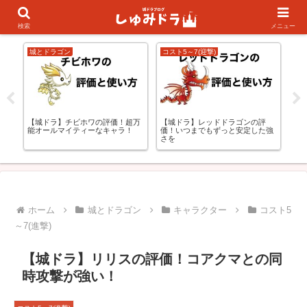
キャラランキング
初心者の方向け
検索
メニュー
城とドラゴン
コスト5～7(迎撃)
コス
更
【城ドラ】チビホワの評価！超万
【城ドラ】レッドドラゴンの評
【
能オールマイティーなキャラ！
価！いつまでもずっと安定した強
価
さを
ホーム
城とドラゴン
キャラクター
コスト5
～7(進撃)
【城ドラ】リリスの評価！コアクマとの同
時攻撃が強い！