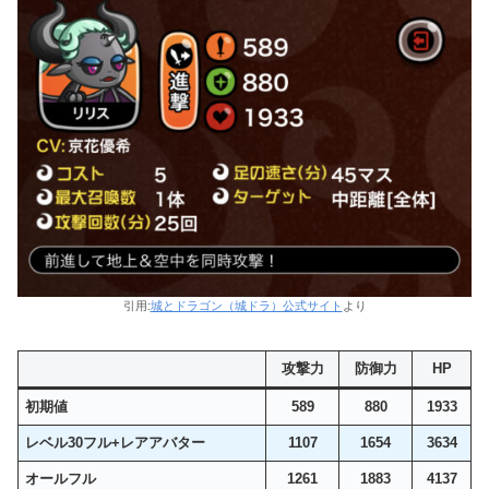
引用:
城とドラゴン（城ドラ）公式サイト
より
攻撃力
防御力
HP
初期値
589
880
1933
レベル30フル+レアアバター
1107
1654
3634
オールフル
1261
1883
4137