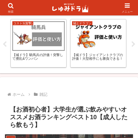
キャラランキング
初心者の方向け
検索
メニュー
コスト3(進撃)
城とドラゴン
城
【
更
【城ドラ】騎馬兵の評価！突撃し
【城ドラ】ジャイアントクラブの
は
て攪乱&ワンパン
評価！大型相手にも勝負できる！
ホーム
雑記
【お酒初心者】大学生が選ぶ飲みやすいオ
ススメお酒ランキングベスト10【成人した
ら飲もう】