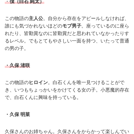
・
僕（白石 純太）
この物語の
主人公
。自分から存在をアピールしなければ、
誰にも気づかれないほどの
モブ男子
。座っているのに座ら
れたり、皆勤賞なのに皆勤賞だと思われていなかったりす
るレベル。でもとてもやさしい一面を持つ、いたって普通
の男の子。
・久保 渚咲
この物語の
ヒロイン
。白石くんを唯一見つけることがで
き、いつもちょっかいをかけてくる女の子。小悪魔的存在
で、白石くんに興味を持っている。
・久保 明菜
久保さんのお姉ちゃん。久保さんをからかって楽しんでい