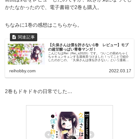
かたなかったので、電子書籍で2巻も購入。
ちなみに1巻の感想はこちらから。
【久保さんは僕を許さない1巻 レビュー】モブ
の超甘酸っぱい青春マンガ！
こんにちはRei（Rei_s2020）です。 ついこの前めちゃく
ちゃキュンキュンする漫画見つけました！ってことで紹介
したのがこの、「久保さんは僕を許さない」という漫画で
した。 (function(b,c,f,g,a,d,e){b.Moshi...
reihobby.com
2022.03.17
2巻もドキドキの日常でした…