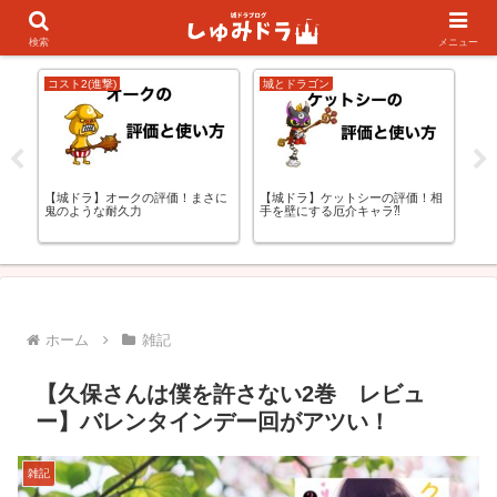
キャラランキング
初心者の方向け
検索
メニュー
コスト2(進撃)
城とドラゴン
コス
更
【城ドラ】オークの評価！まさに
【城ドラ】ケットシーの評価！相
【
鬼のような耐久力
手を壁にする厄介キャラ⁈
ー
ホーム
雑記
【久保さんは僕を許さない2巻 レビュ
ー】バレンタインデー回がアツい！
雑記