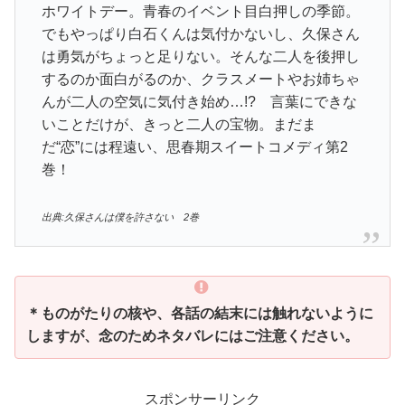
ホワイトデー。青春のイベント目白押しの季節。
でもやっぱり白石くんは気付かないし、久保さん
は勇気がちょっと足りない。そんな二人を後押し
するのか面白がるのか、クラスメートやお姉ちゃ
んが二人の空気に気付き始め…!? 言葉にできな
いことだけが、きっと二人の宝物。まだま
だ“恋”には程遠い、思春期スイートコメディ第2
巻！
出典:久保さんは僕を許さない 2巻
＊ものがたりの核や、各話の結末には触れないように
しますが、念のためネタバレにはご注意ください。
スポンサーリンク