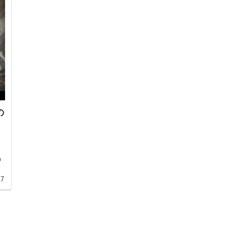
の
の
思
17