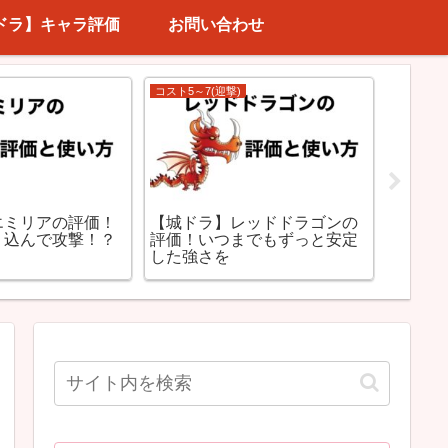
ドラ】キャラ評価
お問い合わせ
コスト4
コスト3(
リザードマンとオ
【城ドラ】ネコムートの評
【城ド
どっちがいいの？
価！攻撃も耐久もピカイチ！
サボテ