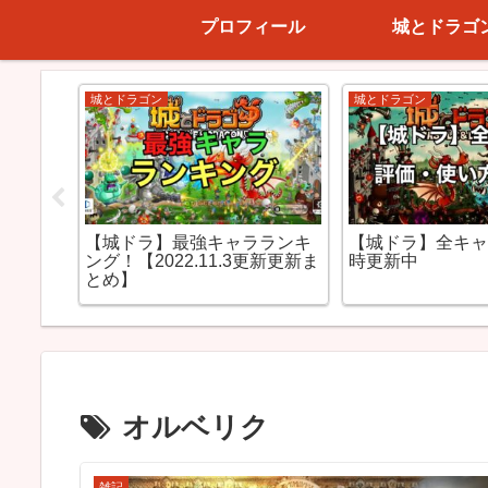
プロフィール
城とドラゴ
コスト5～7(進撃)
コスト3(進撃)
ゴンの
【城ドラ】バルーンガールの
【城ドラ】アシ
と安定
評価！ラジコン兵の圧がヤバ
大型もスタンで
い！
オルベリク
雑記