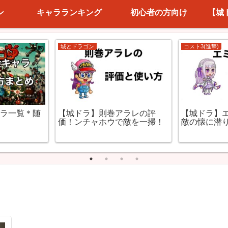
ン
キャラランキング
初心者の方向け
【城
城とドラゴン
城とドラゴン
【城ドラ】
ュラの評価！
【城ドラ】ディケイドの評
ークは現状
行動不能に！
価！ライダーキックで爆殺！
周りもダメージ！