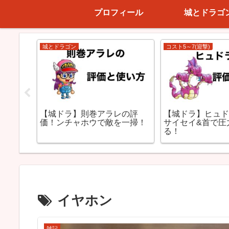
プロフィール
城とドラゴ
城とドラゴン
コスト5～7(迎撃)
評価！
【城ドラ】則巻アラレの評
【城ドラ】ヒュ
ストじゃ
価！ンチャホウで敵を一掃！
サイセイ&首で圧
る！
イヤホン
雑記