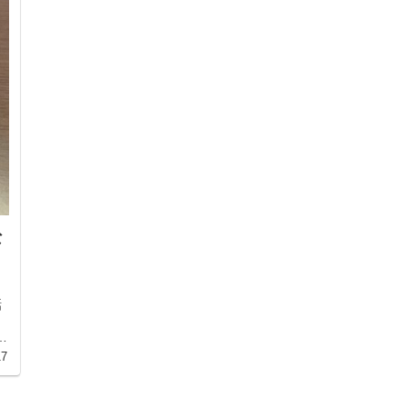
な
話
も
17