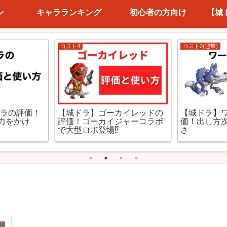
ン
キャラランキング
初心者の方向け
【城
コスト4
コスト2(迎撃)
ドラの評価！
【城ドラ】ゴーカイレッドの
【城ドラ】
力をかけ
評価！ゴーカイジャーコラボ
価！出し方
で大型ロボ登場⁉
さ