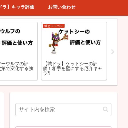
ドラ】キャラ評価
お問い合わせ
城とドラゴン
コスト3(
ワーウルフの評
【城ドラ】ケットシーの評
【城ド
次第で変化する強
価！相手を壁にする厄介キャ
の評価
ラ⁈
マン性